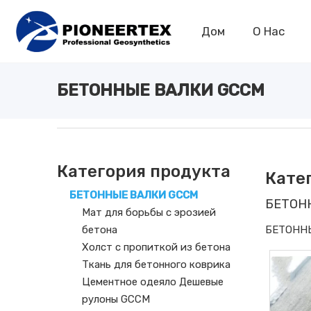
Дом
О Hас
ОБЕЗВОЖИВАЮЩИЕ МЕШКИ ИЛИ ТРУБКИ
СОДЕРЖАНИЕ ПЛОЩАДКИ
ГЕОГРАФИЧЕСКИЕ РЕШЕТКИ
Экструдированная пластиковая георешетка из полипропилена
Обезвоживание больших мешков или ко
Flexbile ПЭТ/стеклянная тканая георешетка
Тканый геотекстильный забор от ила
Геотекстиль для борьбы с сорняками
Обезвоживающая геотуба Piotube
Мат для борьбы с эрозией бетона
3D ПЛАСТИКОВАЯ ГЕОСЕТКА ПП
Пластиковый защитный забор
Холст с пропиткой из бетона
Cementex Бетонное полотно
Ткань для бетонного коврика
Сварная георешетка Piogrid
Плавающая иловая завеса
БЕТОННЫЕ ВАЛКИ GCCM
Категория продукта
Кате
БЕТОННЫЕ ВАЛКИ GCCM
БЕТОН
Мат для борьбы с эрозией
бетона
БЕТОНН
Холст с пропиткой из бетона
Ткань для бетонного коврика
Цементное одеяло Дешевые
рулоны GCCM