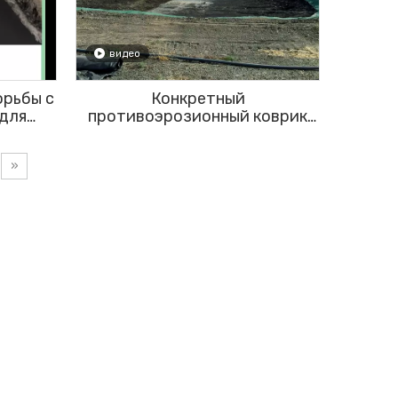
видео
орьбы с
Конкретный
 для
противоэрозионный коврик
ли
GCCM Rolls для защиты берега
ы
реки или рыбного пруда
»