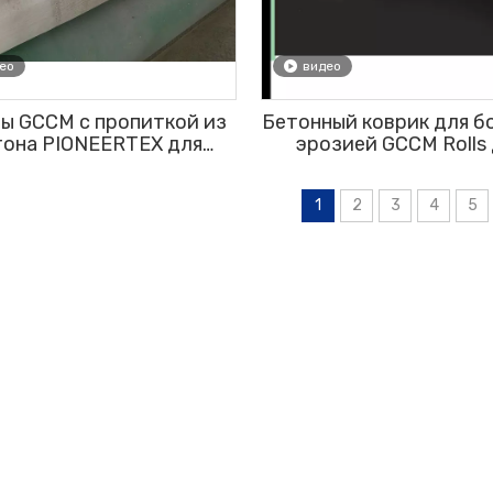
ео
видео
ы GCCM с пропиткой из
Бетонный коврик для б
тона PIONEERTEX для
эрозией GCCM Rolls
тов по борьбе с эрозией
защиты откосов и
и канавами
облицовки канав
1
2
3
4
5