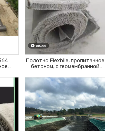
видео
364
Полотно Flexbile, пропитанное
ное
бетоном, с геомембранной
дкой,
подложкой из HDPE для
ю для
защиты склонов
й