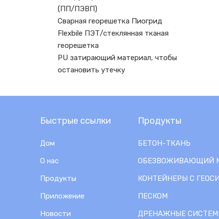
(ПП/ПЭВП)
Сварная георешетка Пиогрид
Flexbile ПЭТ/стеклянная тканая
георешетка
PU затирающий материал, чтобы
остановить утечку
Быстрые ссылки
Продукты
Дом
БЕТОН-ТКАНЬ
О нас
ОБЕЗВОЖИВАЮЩИЙ 
Продукты
КОНТЕЙНЕРЫ С ГЕОС
Приложение
ПЕСКОМ
Новости
ДРЕНАЖНЫЕ СИСТЕМ