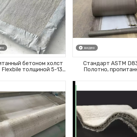
ео
видео
итанный бетоном холст
Стандарт ASTM D8
Flexbile толщиной 5-13
Полотно, пропитан
для облицовки канав и
бетоном, с 3D-прокла
защиты откосов
армированной ткань
борьбы с эрозие