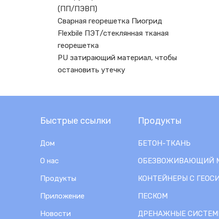
(ПП/ПЭВП)
Сварная георешетка Пиогрид
Flexbile ПЭТ/стеклянная тканая
георешетка
PU затирающий материал, чтобы
остановить утечку
Быстрые ссылки
Продукты
Дом
БЕТОН-ТКАНЬ
О нас
ОБЕЗВОЖИВАЮЩИЙ 
Продукты
КОНТЕЙНЕРЫ С ГЕОС
Приложение
ПЕСКОМ
Новости
ДРЕНАЖНЫЕ СИСТЕМ