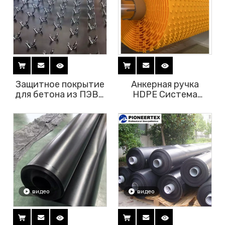
Защитное покрытие
Анкерная ручка
для бетона из ПЭВП
HDPE Система
с анкерной ручкой
защитной
облицовки
листового бетона
видео
видео