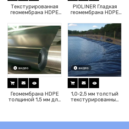
Текстурированная
PIOLINER Гладкая
геомембрана HDPE
геомембрана HDPE
толщиной 0,5–2,5 мм
толщиной 0,5-2,5 мм
для строительства
для
мусорных свалок,
водонепроницаемого
рыбных прудов,
проекта
резервуаров для
сточных вод
видео
видео
Геомембрана HDPE
1,0-2,5 мм толстый
толщиной 1,5 мм для
текстурированный
водонепроницаемого
лист геомембраны
покрытия пруда и
HDPE для свалки или
свалки
облицовки пруда,
рыбного пруда или
аквафермы