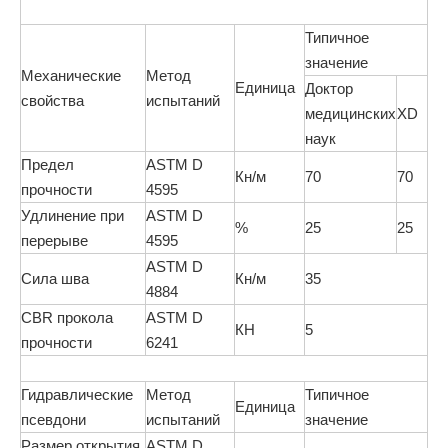
Типичное
значение
Механические
Метод
Единица
Доктор
свойства
испытаний
медицинских
XD
наук
Предел
ASTM D
Кн/м
70
70
прочности
4595
Удлинение при
ASTM D
%
25
25
перерыве
4595
ASTM D
Сила шва
Кн/м
35
4884
CBR прокола
ASTM D
КН
5
прочности
6241
Гидравлические
Метод
Типичное
Единица
псевдони
испытаний
значение
Размер открытия
ASTM D