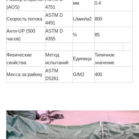
мм
0.4
(AOS)
4751
ASTM D
Скорость потока
L/мин/м2
800
4491
Анти-UP (500
ASTM D
%
85
часов)
4355
Физические
Метод
Типичное
Единица
свойства
испытаний
значение
ASTM
Месса за району
G/M2
400
D5261